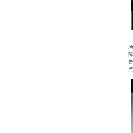
场
障
告
点