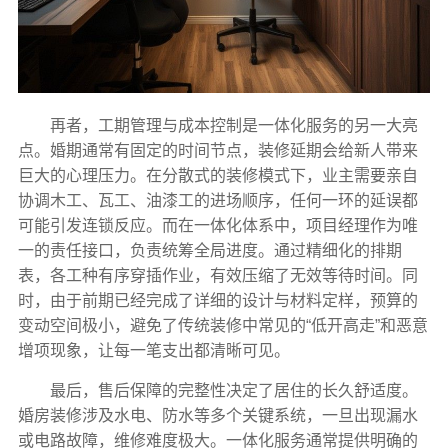
再者，工期管理与成本控制是一体化服务的另一大亮
点。婚期通常有固定的时间节点，装修延期会给新人带来
巨大的心理压力。在分散式的装修模式下，业主需要亲自
协调木工、瓦工、油漆工的进场顺序，任何一环的延误都
可能引发连锁反应。而在一体化体系中，项目经理作为唯
一的责任接口，负责统筹全局进度。通过精细化的排期
表，各工种有序穿插作业，有效压缩了无效等待时间。同
时，由于前期已经完成了详细的设计与材料定样，预算的
变动空间极小，避免了传统装修中常见的“低开高走”和恶意
增项现象，让每一笔支出都清晰可见。
最后，售后保障的完整性决定了居住的长久舒适度。
婚房装修涉及水电、防水等多个关键系统，一旦出现漏水
或电路故障，维修难度极大。一体化服务通常提供明确的